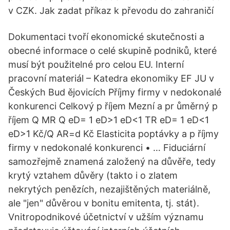
v CZK. Jak zadat příkaz k převodu do zahraničí
Dokumentaci tvoří ekonomické skutečnosti a
obecné informace o celé skupině podniků, které
musí být použitelné pro celou EU. Interní
pracovní materiál – Katedra ekonomiky EF JU v
Českých Bud ějovicích Příjmy firmy v nedokonalé
konkurenci Celkový p říjem Mezní a pr ůměrný p
říjem Q MR Q eD= 1 eD>1 eD<1 TR eD= 1 eD<1
eD>1 Kč/Q AR=d Kč Elasticita poptávky a p říjmy
firmy v nedokonalé konkurenci • … Fiduciární
samozřejmě znamená založený na důvěře, tedy
krytý vztahem důvěry (takto i o zlatem
nekrytých penězích, nezajištěných materiálně,
ale "jen" důvěrou v bonitu emitenta, tj. stát).
Vnitropodnikové účetnictví v užším významu