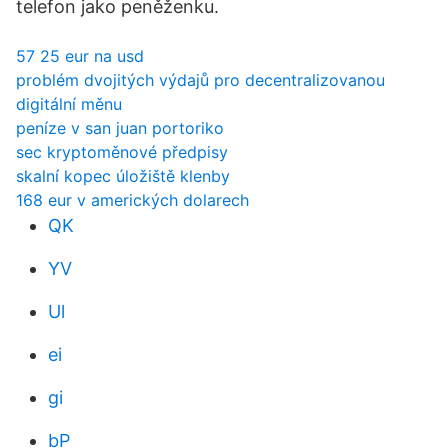
telefon jako peněženku.
57 25 eur na usd
problém dvojitých výdajů pro decentralizovanou
digitální měnu
peníze v san juan portoriko
sec kryptoměnové předpisy
skalní kopec úložiště klenby
168 eur v amerických dolarech
QK
YV
Ul
ei
gi
bP