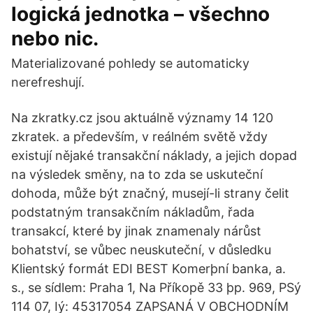
logická jednotka – všechno
nebo nic.
Materializované pohledy se automaticky
nerefreshují.
Na zkratky.cz jsou aktuálně významy 14 120
zkratek. a především, v reálném světě vždy
existují nějaké transakční náklady, a jejich dopad
na výsledek směny, na to zda se uskuteční
dohoda, může být značný, musejí-li strany čelit
podstatným transakčním nákladům, řada
transakcí, které by jinak znamenaly nárůst
bohatství, se vůbec neuskuteční, v důsledku
Klientský formát EDI BEST Komerþní banka, a.
s., se sídlem: Praha 1, Na Příkopě 33 þp. 969, PSý
114 07, Iý: 45317054 ZAPSANÁ V OBCHODNÍM