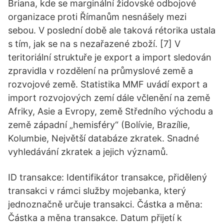
Briana, kde se marginální židovské odbojové
organizace proti Římanům nesnášely mezi
sebou. V poslední době ale taková rétorika ustala
s tím, jak se na s nezařazené zboží. [7] V
teritoriální struktuře je export a import sledován
zpravidla v rozdělení na průmyslové země a
rozvojové země. Statistika MMF uvádí export a
import rozvojových zemí dále včlenění na země
Afriky, Asie a Evropy, země Středního východu a
země západní „hemisféry“ (Bolívie, Brazílie,
Kolumbie, Největší databáze zkratek. Snadné
vyhledávání zkratek a jejich významů.
ID transakce: Identifikátor transakce, přidělený
transakci v rámci služby mojebanka, který
jednoznačně určuje transakci. Částka a měna:
Částka a měna transakce. Datum přijetí k