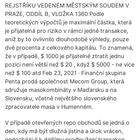
REJSTŘÍKU VEDENÉM MĚSTSKÝM SOUDEM V
PRAZE, ODDÍL B, VLOŽKA 1360 Podle
teoretických výpočtů je maximální částka, která
je přijatelná pro riziko v rámci jedné transakce,
aniž by to ovlivnilo dlouhodobé výhledy, pouze
dvě procenta z celkového kapitálu. To znamená,
že v případě, $ 1000 je přijatelné ztratit jednu
pozici není větší než $ 20 , když $ 5000 - ne více
než $ 100 atd Feb 23, 2021 · Finanční skupina
Penta prodá společnost Mecom Group, která
sdružuje masokombináty v Maďarsku a na
Slovensku, včetně největšího slovenského
zpracovatele masa v Humenném.
V případě otevřených repo obchodů se jedná o
den, kdy má být dlužná jistina a úrok vrácen,
nedochází-li k dalšímu prodloužení transakce.