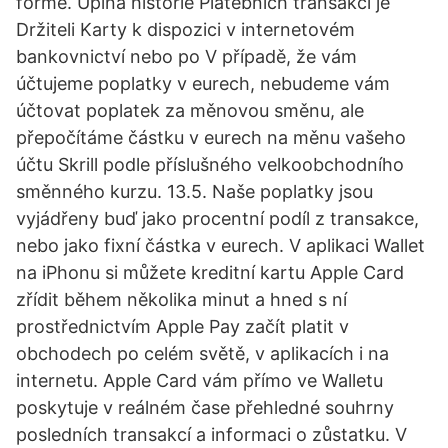
formě. Úplná historie Platebních transakcí je
Držiteli Karty k dispozici v internetovém
bankovnictví nebo po V případě, že vám
účtujeme poplatky v eurech, nebudeme vám
účtovat poplatek za měnovou směnu, ale
přepočítáme částku v eurech na měnu vašeho
účtu Skrill podle příslušného velkoobchodního
směnného kurzu. 13.5. Naše poplatky jsou
vyjádřeny buď jako procentní podíl z transakce,
nebo jako fixní částka v eurech. V aplikaci Wallet
na iPhonu si můžete kreditní kartu Apple Card
zřídit během několika minut a hned s ní
prostřednictvím Apple Pay začít platit v
obchodech po celém světě, v aplikacích i na
internetu. Apple Card vám přímo ve Walletu
poskytuje v reálném čase přehledné souhrny
posledních transakcí a informaci o zůstatku. V