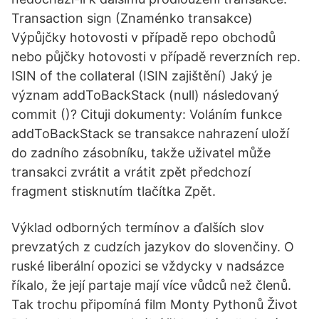
Transaction sign (Znaménko transakce)
Výpůjčky hotovosti v případě repo obchodů
nebo půjčky hotovosti v případě reverzních rep.
ISIN of the collateral (ISIN zajištění) Jaký je
význam addToBackStack (null) následovaný
commit ()? Cituji dokumenty: Voláním funkce
addToBackStack se transakce nahrazení uloží
do zadního zásobníku, takže uživatel může
transakci zvrátit a vrátit zpět předchozí
fragment stisknutím tlačítka Zpět.
Výklad odborných termínov a ďalších slov
prevzatých z cudzích jazykov do slovenčiny. O
ruské liberální opozici se vždycky v nadsázce
říkalo, že její partaje mají více vůdců než členů.
Tak trochu připomíná film Monty Pythonů Život