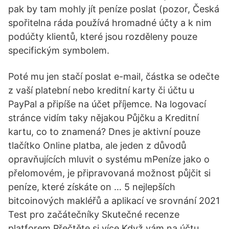
pak by tam mohly jít peníze poslat (pozor, Česká
spořitelna ráda používá hromadné účty a k nim
podúčty klientů, které jsou rozděleny pouze
specifickým symbolem.
Poté mu jen stačí poslat e-mail, částka se odečte
z vaší platební nebo kreditní karty či účtu u
PayPal a připíše na účet příjemce. Na logovací
stránce vidím taky nějakou Půjčku a Kreditní
kartu, co to znamená? Dnes je aktivní pouze
tlačítko Online platba, ale jeden z důvodů
opravňujících mluvit o systému mPeníze jako o
přelomovém, je připravovaná možnost půjčit si
peníze, které získáte on … 5 nejlepších
bitcoinových makléřů a aplikací ve srovnání 2021
Test pro začátečníky Skutečné recenze
platforem Přečtěte si více Když vám na účtu