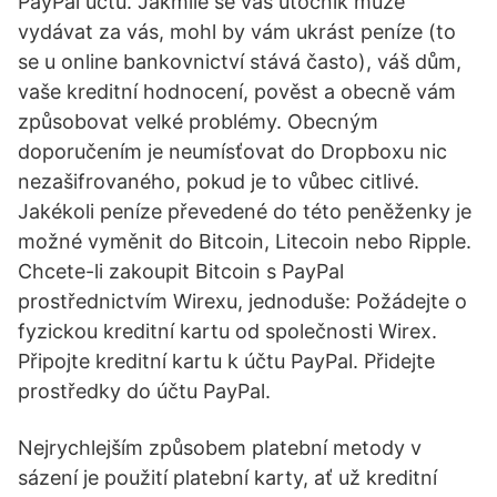
PayPal účtu. Jakmile se vás útočník může
vydávat za vás, mohl by vám ukrást peníze (to
se u online bankovnictví stává často), váš dům,
vaše kreditní hodnocení, pověst a obecně vám
způsobovat velké problémy. Obecným
doporučením je neumísťovat do Dropboxu nic
nezašifrovaného, pokud je to vůbec citlivé.
Jakékoli peníze převedené do této peněženky je
možné vyměnit do Bitcoin, Litecoin nebo Ripple.
Chcete-li zakoupit Bitcoin s PayPal
prostřednictvím Wirexu, jednoduše: Požádejte o
fyzickou kreditní kartu od společnosti Wirex.
Připojte kreditní kartu k účtu PayPal. Přidejte
prostředky do účtu PayPal.
Nejrychlejším způsobem platební metody v
sázení je použití platební karty, ať už kreditní