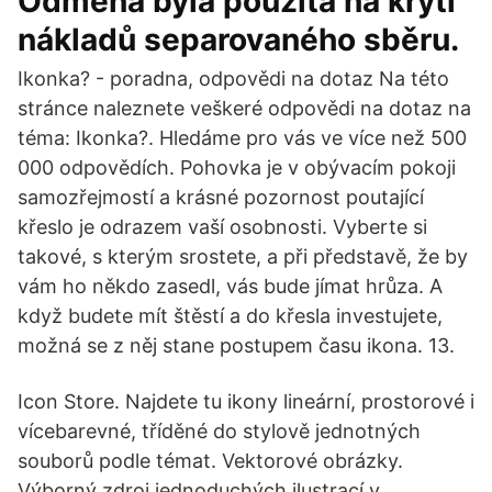
Odměna byla použita na krytí
nákladů separovaného sběru.
Ikonka? - poradna, odpovědi na dotaz Na této
stránce naleznete veškeré odpovědi na dotaz na
téma: Ikonka?. Hledáme pro vás ve více než 500
000 odpovědích. Pohovka je v obývacím pokoji
samozřejmostí a krásné pozornost poutající
křeslo je odrazem vaší osobnosti. Vyberte si
takové, s kterým srostete, a při představě, že by
vám ho někdo zasedl, vás bude jímat hrůza. A
když budete mít štěstí a do křesla investujete,
možná se z něj stane postupem času ikona. 13.
Icon Store. Najdete tu ikony lineární, prostorové i
vícebarevné, tříděné do stylově jednotných
souborů podle témat. Vektorové obrázky.
Výborný zdroj jednoduchých ilustrací v