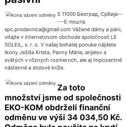
5 11000 Београд, Србија--
---Е-пошта:
spc.prodavnica@gmail.com Vážené dámy a páni,
vitajte v internetovom obchode spoločnosti LE
SOLEIL, s. r. o. V našej bohatej ponuke nájdete
Ikony Ježiša Krista, Panny Márie, anjelov a
svätých v rôznych rozmeroch, ale aj impozantné
nástenné a stolové kríže.
Za toto
množství jsme od společnosti
EKO-KOM obdrželi finanční
odměnu ve výši 34 034,50 Kč.