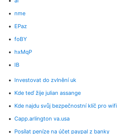
al
nme
EPaz
foBY
hxMqP
IB
Investovat do zvlnění uk
Kde teď žije julian assange
Kde najdu svůj bezpečnostní klíč pro wifi
Capp.arlington va.usa
Posílat peníze na účet paypal z banky