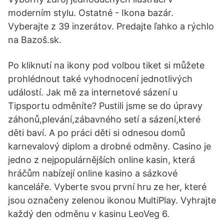
moderním stylu. Ostatné - Ikona bazár.
Vyberajte z 39 inzerátov. Predajte ľahko a rýchlo
na Bazoš.sk.
Po kliknutí na ikony pod volbou tiket si můžete
prohlédnout také vyhodnocení jednotlivých
událostí. Jak mě za internetové sázení u
Tipsportu odměníte? Pustili jsme se do úpravy
záhonů,plevání,zábavného setí a sázení,které
děti baví. A po práci děti si odnesou domů
karnevalový diplom a drobné odměny. Casino je
jedno z nejpopulárnějších online kasin, která
hráčům nabízejí online kasino a sázkové
kanceláře. Vyberte svou první hru ze her, které
jsou označeny zelenou ikonou MultiPlay. Vyhrajte
každý den odměnu v kasinu LeoVeg 6.