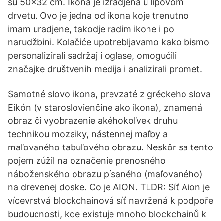
su 50x32 cm. Ikona je izradjena u lipovom
drvetu. Ovo je jedna od ikona koje trenutno
imam uradjene, takodje radim ikone i po
narudžbini. Kolačiće upotrebljavamo kako bismo
personalizirali sadržaj i oglase, omogućili
značajke društvenih medija i analizirali promet.
Samotné slovo ikona, prevzaté z gréckeho slova
Eikón (v staroslovienčine ako ikona), znamená
obraz či vyobrazenie akéhokoľvek druhu
technikou mozaiky, nástennej maľby a
maľovaného tabuľového obrazu. Neskôr sa tento
pojem zúžil na označenie prenosného
náboženského obrazu písaného (maľovaného)
na drevenej doske. Co je AION. TLDR: Síť Aion je
vícevrstvá blockchainová síť navržená k podpoře
budoucnosti, kde existuje mnoho blockchainů k