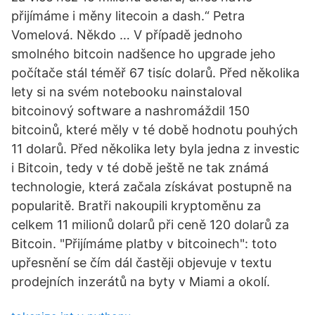
přijímáme i měny litecoin a dash.“ Petra
Vomelová. Někdo … V případě jednoho
smolného bitcoin nadšence ho upgrade jeho
počítače stál téměř 67 tisíc dolarů. Před několika
lety si na svém notebooku nainstaloval
bitcoinový software a nashromáždil 150
bitcoinů, které měly v té době hodnotu pouhých
11 dolarů. Před několika lety byla jedna z investic
i Bitcoin, tedy v té době ještě ne tak známá
technologie, která začala získávat postupně na
popularitě. Bratři nakoupili kryptoměnu za
celkem 11 milionů dolarů při ceně 120 dolarů za
Bitcoin. "Přijímáme platby v bitcoinech": toto
upřesnění se čím dál častěji objevuje v textu
prodejních inzerátů na byty v Miami a okolí.