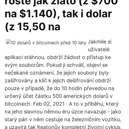
roste jak zlato (z $700
na $1.140), tak i dolar
(z 15,50 na
Jakmile si
uživatelé
aplikaci stáhnou, obdrží žádost o přístup ke
svým souborům. Pokud ji schválí, objeví se
nečekané oznámení, že jejich soubory byly
zašifrovány a klíč k jejich dešifrování obdrží
pouze v případě, že do 10 hodin převedou na
určený účet částku 500 amerických dolarů v
bitcoinech. Feb 02, 2021 · A to v příběhu, který
na jeho slavnou němou éru úzce navazuje - jako
starý pán v něm cestuje na železničním vozítku,
a uzavírá tak Keatonův kompletní životní cyklus,