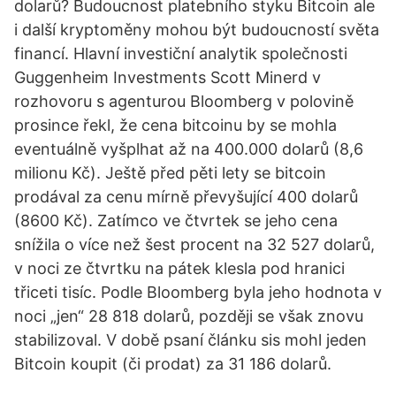
dolarů? Budoucnost platebního styku Bitcoin ale
i další kryptoměny mohou být budoucností světa
financí. Hlavní investiční analytik společnosti
Guggenheim Investments Scott Minerd v
rozhovoru s agenturou Bloomberg v polovině
prosince řekl, že cena bitcoinu by se mohla
eventuálně vyšplhat až na 400.000 dolarů (8,6
milionu Kč). Ještě před pěti lety se bitcoin
prodával za cenu mírně převyšující 400 dolarů
(8600 Kč). Zatímco ve čtvrtek se jeho cena
snížila o více než šest procent na 32 527 dolarů,
v noci ze čtvrtku na pátek klesla pod hranici
třiceti tisíc. Podle Bloomberg byla jeho hodnota v
noci „jen“ 28 818 dolarů, později se však znovu
stabilizoval. V době psaní článku sis mohl jeden
Bitcoin koupit (či prodat) za 31 186 dolarů.