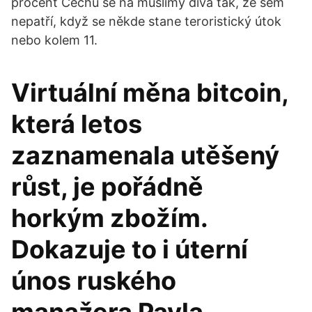
procent Čechů se na muslimy dívá tak, že sem
nepatří, když se někde stane teroristický útok
nebo kolem 11.
Virtuální měna bitcoin,
která letos
zaznamenala utěšený
růst, je pořádně
horkým zbožím.
Dokazuje to i úterní
únos ruského