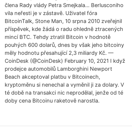
člena Rady vlády Petra Smejkala… Berlusconiho
vila neřesti je v zástavě. Uživatel fóra
BitcoinTalk, Stone Man, 10 srpna 2010 zveřejnil
příspěvek, kde žádá o radu ohledně ztracených
mincí BTC. Tehdy ztratil Bitcoin v hodnotě
pouhých 600 dolarů, dnes by však jeho bitcoiny
měly hodnotu přesahující 2,3 miliardy Kč. —
CoinDesk (@CoinDesk) February 10, 2021 I když
prodejce automobilů Lamborghini Newport
Beach akceptoval platbu v Bitcoinech,
kryptoměnu si nenechal a vyměnil ji za dolary. V
té době na transakci nic neprodělal, jenže od té
doby cena Bitcoinu raketově narostla.