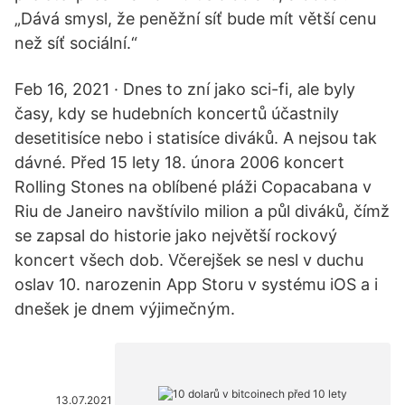
„Dává smysl, že peněžní síť bude mít větší cenu
než síť sociální.“
Feb 16, 2021 · Dnes to zní jako sci-fi, ale byly
časy, kdy se hudebních koncertů účastnily
desetitisíce nebo i statisíce diváků. A nejsou tak
dávné. Před 15 lety 18. února 2006 koncert
Rolling Stones na oblíbené pláži Copacabana v
Riu de Janeiro navštívilo milion a půl diváků, čímž
se zapsal do historie jako největší rockový
koncert všech dob. Včerejšek se nesl v duchu
oslav 10. narozenin App Storu v systému iOS a i
dnešek je dnem výjimečným.
13.07.2021