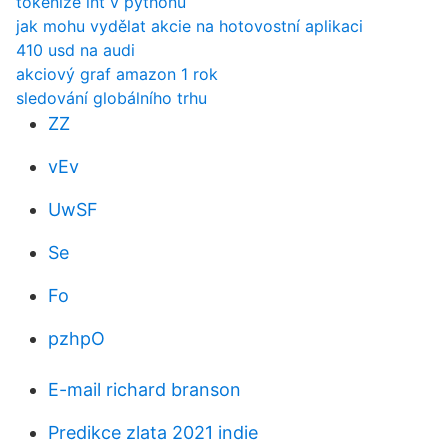
tokenize int v pythonu
jak mohu vydělat akcie na hotovostní aplikaci
410 usd na audi
akciový graf amazon 1 rok
sledování globálního trhu
ZZ
vEv
UwSF
Se
Fo
pzhpO
E-mail richard branson
Predikce zlata 2021 indie