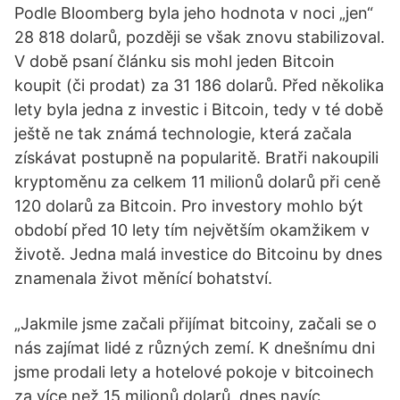
Podle Bloomberg byla jeho hodnota v noci „jen“
28 818 dolarů, později se však znovu stabilizoval.
V době psaní článku sis mohl jeden Bitcoin
koupit (či prodat) za 31 186 dolarů. Před několika
lety byla jedna z investic i Bitcoin, tedy v té době
ještě ne tak známá technologie, která začala
získávat postupně na popularitě. Bratři nakoupili
kryptoměnu za celkem 11 milionů dolarů při ceně
120 dolarů za Bitcoin. Pro investory mohlo být
období před 10 lety tím největším okamžikem v
životě. Jedna malá investice do Bitcoinu by dnes
znamenala život měnící bohatství.
„Jakmile jsme začali přijímat bitcoiny, začali se o
nás zajímat lidé z různých zemí. K dnešnímu dni
jsme prodali lety a hotelové pokoje v bitcoinech
za více než 15 milionů dolarů, dnes navíc