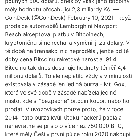
pouhých 600 dolarů, dnes by však jeho bitcoiny
měly hodnotu přesahující 2,3 miliardy Kč. —
CoinDesk (@CoinDesk) February 10, 2021 I když
prodejce automobilů Lamborghini Newport
Beach akceptoval platbu v Bitcoinech,
kryptoměnu si nenechal a vyměnil ji za dolary. V
té době na transakci nic neprodělal, jenže od té
doby cena Bitcoinu raketově narostla. 91,4
Bitcoinu tak dnes dosahuje hodnoty téměř 4,4
milionu dolarů. To ale neplatilo vždy a v minulosti
existovala v zásadě jen jediná burza - Mt. Gox,
která ve své době v zásadě nabízela jediné
místo, kde si "bezpečně" bitcoin koupit nebo ho
prodat. V uvozovkách pouze proto, že v roce
2014 i tato burza kvůli útoku hackerů padla a
nenávratně se přislo o více než 750 000 BTC,
které měly Češi v první půlce roku 2020 nakoupili