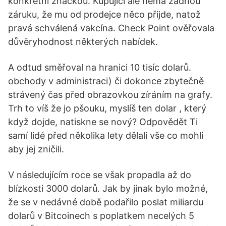
konkrétní značkou. Kupující ale nemá žádnou
záruku, že mu od prodejce něco přijde, natož
pravá schválená vakcína. Check Point ověřovala
důvěryhodnost některých nabídek.
A odtud směřoval na hranici 10 tisíc dolarů.
obchody v administraci) či dokonce zbytečně
strávený čas před obrazovkou zíráním na grafy.
Trh to víš že jo pšouku, myslíš ten dolar , který
když dojde, natiskne se nový? Odpovědět Ti
samí lidé před několika lety dělali vše co mohli
aby jej zničili.
V následujícím roce se však propadla až do
blízkosti 3000 dolarů. Jak by jinak bylo možné,
že se v nedávné době podařilo poslat miliardu
dolarů v Bitcoinech s poplatkem necelých 5