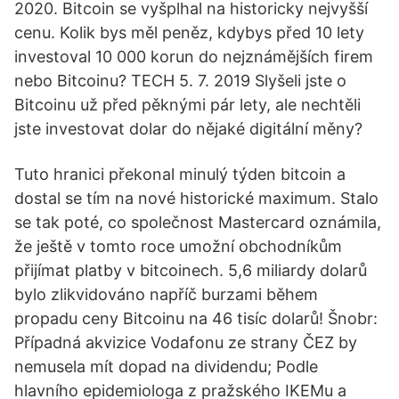
2020. Bitcoin se vyšplhal na historicky nejvyšší
cenu. Kolik bys měl peněz, kdybys před 10 lety
investoval 10 000 korun do nejznámějších firem
nebo Bitcoinu? TECH 5. 7. 2019 Slyšeli jste o
Bitcoinu už před pěknými pár lety, ale nechtěli
jste investovat dolar do nějaké digitální měny?
Tuto hranici překonal minulý týden bitcoin a
dostal se tím na nové historické maximum. Stalo
se tak poté, co společnost Mastercard oznámila,
že ještě v tomto roce umožní obchodníkům
přijímat platby v bitcoinech. 5,6 miliardy dolarů
bylo zlikvidováno napříč burzami během
propadu ceny Bitcoinu na 46 tisíc dolarů! Šnobr:
Případná akvizice Vodafonu ze strany ČEZ by
nemusela mít dopad na dividendu; Podle
hlavního epidemiologa z pražského IKEMu a