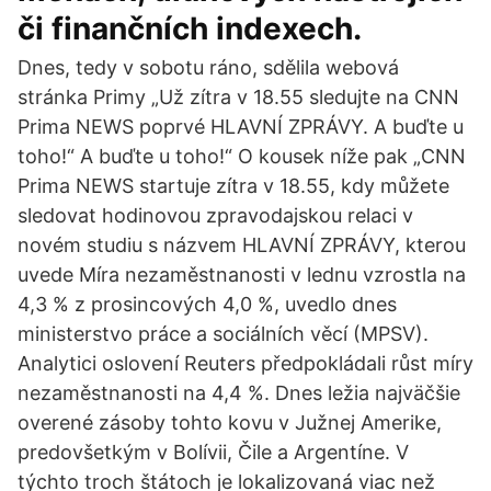
či finančních indexech.
Dnes, tedy v sobotu ráno, sdělila webová
stránka Primy „Už zítra v 18.55 sledujte na CNN
Prima NEWS poprvé HLAVNÍ ZPRÁVY. A buďte u
toho!“ A buďte u toho!“ O kousek níže pak „CNN
Prima NEWS startuje zítra v 18.55, kdy můžete
sledovat hodinovou zpravodajskou relaci v
novém studiu s názvem HLAVNÍ ZPRÁVY, kterou
uvede Míra nezaměstnanosti v lednu vzrostla na
4,3 % z prosincových 4,0 %, uvedlo dnes
ministerstvo práce a sociálních věcí (MPSV).
Analytici oslovení Reuters předpokládali růst míry
nezaměstnanosti na 4,4 %. Dnes ležia najväčšie
overené zásoby tohto kovu v Južnej Amerike,
predovšetkým v Bolívii, Čile a Argentíne. V
týchto troch štátoch je lokalizovaná viac než