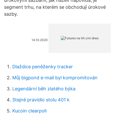
úrokovými sazbami, jak název napovídá, je
segment trhu, na kterém se obchodují úrokové
sazby.
14.10.2020
Dlaždice peněženky tracker
Můj bigpond e-mail byl kompromitován
Legendární běh zlatého býka
Stejné pravidlo stolu 401 k
Kucoin clearpoll