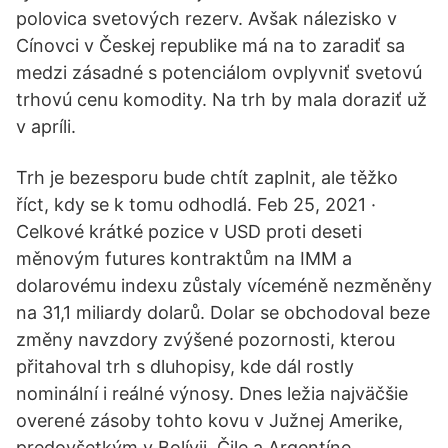
polovica svetových rezerv. Avšak nálezisko v
Cínovci v Českej republike má na to zaradiť sa
medzi zásadné s potenciálom ovplyvniť svetovú
trhovú cenu komodity. Na trh by mala doraziť už
v apríli.
Trh je bezesporu bude chtít zaplnit, ale těžko
říct, kdy se k tomu odhodlá. Feb 25, 2021 ·
Celkové krátké pozice v USD proti deseti
měnovým futures kontraktům na IMM a
dolarovému indexu zůstaly víceméně nezměněny
na 31,1 miliardy dolarů. Dolar se obchodoval beze
změny navzdory zvýšené pozornosti, kterou
přitahoval trh s dluhopisy, kde dál rostly
nominální i reálné výnosy. Dnes ležia najväčšie
overené zásoby tohto kovu v Južnej Amerike,
predovšetkým v Bolívii, Čile a Argentíne.