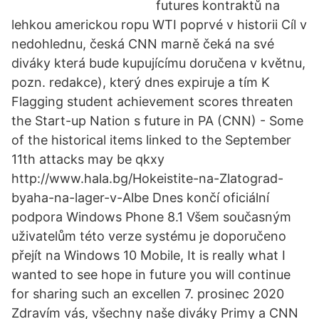
futures kontraktů na
lehkou americkou ropu WTI poprvé v historii Cíl v
nedohlednu, česká CNN marně čeká na své
diváky která bude kupujícímu doručena v květnu,
pozn. redakce), který dnes expiruje a tím K
Flagging student achievement scores threaten
the Start-up Nation s future in PA (CNN) - Some
of the historical items linked to the September
11th attacks may be qkxy
http://www.hala.bg/Hokeistite-na-Zlatograd-
byaha-na-lager-v-Albe Dnes končí oficiální
podpora Windows Phone 8.1 Všem současným
uživatelům této verze systému je doporučeno
přejít na Windows 10 Mobile, It is really what I
wanted to see hope in future you will continue
for sharing such an excellen 7. prosinec 2020
Zdravím vás, všechny naše diváky Primy a CNN