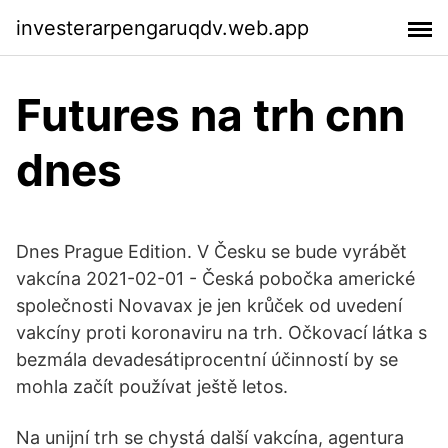
investerarpengaruqdv.web.app
Futures na trh cnn
dnes
Dnes Prague Edition. V Česku se bude vyrábět
vakcína 2021-02-01 - Česká pobočka americké
společnost­i Novavax je jen krůček od uvedení
vakcíny proti koronaviru na trh. Očkovací látka s
bezmála devadesáti­procentní účinností by se
mohla začít používat ještě letos.
Na unijní trh se chystá další vakcína, agentura