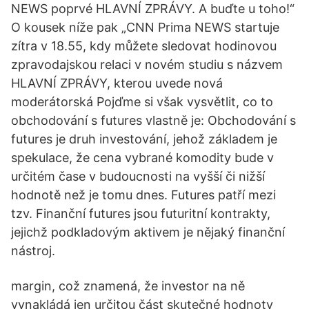
NEWS poprvé HLAVNÍ ZPRÁVY. A buďte u toho!“
O kousek níže pak „CNN Prima NEWS startuje
zítra v 18.55, kdy můžete sledovat hodinovou
zpravodajskou relaci v novém studiu s názvem
HLAVNÍ ZPRÁVY, kterou uvede nová
moderátorská Pojďme si však vysvětlit, co to
obchodování s futures vlastně je: Obchodování s
futures je druh investování, jehož základem je
spekulace, že cena vybrané komodity bude v
určitém čase v budoucnosti na vyšší či nižší
hodnotě než je tomu dnes. Futures patří mezi
tzv. Finanční futures jsou futuritní kontrakty,
jejichž podkladovým aktivem je nějaký finanční
nástroj.
margin, což znamená, že investor na ně
vynakládá jen určitou část skutečné hodnoty