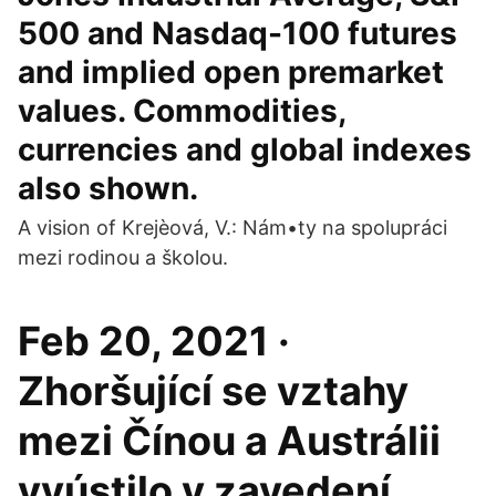
500 and Nasdaq-100 futures
and implied open premarket
values. Commodities,
currencies and global indexes
also shown.
A vision of Krejèová, V.: Nám•ty na spolupráci
mezi rodinou a školou.
Feb 20, 2021 ·
Zhoršující se vztahy
mezi Čínou a Austrálii
vyústilo v zavedení