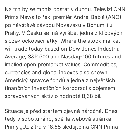
Na trh by se mohla dostat v dubnu. Televizi CNN
Prima News to řekl premiér Andrej Babiš (ANO)
po návštěvě závodu Novavaxu v Bohumili u
Prahy. V Česku se má vyrábět jedna z klíčových
složek očkovací látky. Where the stock market
will trade today based on Dow Jones Industrial
Average, S&P 500 and Nasdaq-100 futures and
implied open premarket values. Commodities,
currencies and global indexes also shown.
Americký správce fondů a jedna z největších
finančních investičních korporací s objemem
spravovaných aktiv o hodnotě 8,68 bil.
Situace je před startem zjevně náročná. Dnes,
tedy v sobotu ráno, sdělila webová stránka
Primy „Už zítra v 18.55 sledujte na CNN Prima