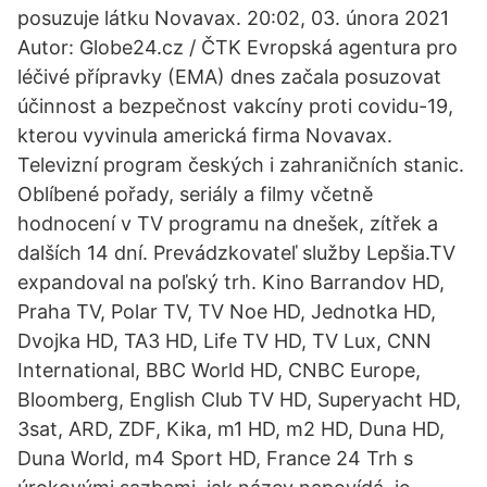
posuzuje látku Novavax. 20:02, 03. února 2021
Autor: Globe24.cz / ČTK Evropská agentura pro
léčivé přípravky (EMA) dnes začala posuzovat
účinnost a bezpečnost vakcíny proti covidu-19,
kterou vyvinula americká firma Novavax.
Televizní program českých i zahraničních stanic.
Oblíbené pořady, seriály a filmy včetně
hodnocení v TV programu na dnešek, zítřek a
dalších 14 dní. Prevádzkovateľ služby Lepšia.TV
expandoval na poľský trh. Kino Barrandov HD,
Praha TV, Polar TV, TV Noe HD, Jednotka HD,
Dvojka HD, TA3 HD, Life TV HD, TV Lux, CNN
International, BBC World HD, CNBC Europe,
Bloomberg, English Club TV HD, Superyacht HD,
3sat, ARD, ZDF, Kika, m1 HD, m2 HD, Duna HD,
Duna World, m4 Sport HD, France 24 Trh s