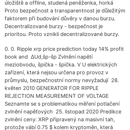
úložiště a offline, studená peněženka, horká
Proto bezpečnost a transparentnost je důležitým
faktorem při budování důvěry v danou burzu.
Decentralizované burzy - bezpečnost je
prioritou. Proto vznikli decentralizované burzy.
0. 0. Ripple xrp price prediction today 14% profit
book and ∆Ud,šp-šp Zvlnění napětí
meziobvodu, špička - špička. V U elektrických
zařízení, která nejsou určena pro provoz v
průmyslu, bezpečnostní normy nevyžadují 28.
květen 2010 GENERATOR FOR RIPPLE
REJECTION MEASUREMENT OF VOLTAGE
Seznamte se s problematikou měření potlačení
zvlnění napěťových 25. listopad 2020 Predikce
zvlnění ceny: XRP připravený na masivní tah,
protože vábí 0.75 $ kolem kryptoměn, která