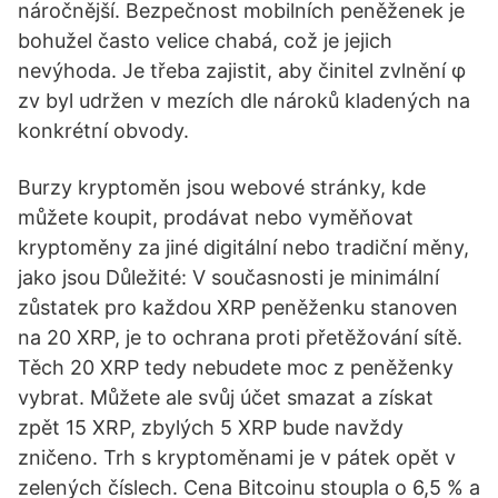
náročnější. Bezpečnost mobilních peněženek je
bohužel často velice chabá, což je jejich
nevýhoda. Je třeba zajistit, aby činitel zvlnění φ
zv byl udržen v mezích dle nároků kladených na
konkrétní obvody.
Burzy kryptoměn jsou webové stránky, kde
můžete koupit, prodávat nebo vyměňovat
kryptoměny za jiné digitální nebo tradiční měny,
jako jsou Důležité: V současnosti je minimální
zůstatek pro každou XRP peněženku stanoven
na 20 XRP, je to ochrana proti přetěžování sítě.
Těch 20 XRP tedy nebudete moc z peněženky
vybrat. Můžete ale svůj účet smazat a získat
zpět 15 XRP, zbylých 5 XRP bude navždy
zničeno. Trh s kryptoměnami je v pátek opět v
zelených číslech. Cena Bitcoinu stoupla o 6,5 % a