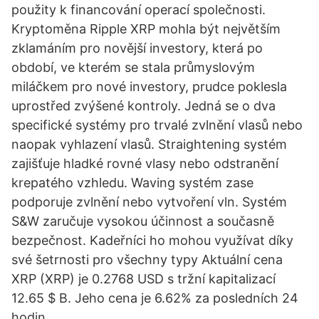
použity k financování operací společnosti.
Kryptoměna Ripple XRP mohla být největším
zklamáním pro novější investory, která po
období, ve kterém se stala průmyslovým
miláčkem pro nové investory, prudce poklesla
uprostřed zvýšené kontroly. Jedná se o dva
specifické systémy pro trvalé zvlnění vlasů nebo
naopak vyhlazení vlasů. Straightening systém
zajišťuje hladké rovné vlasy nebo odstranění
krepatého vzhledu. Waving systém zase
podporuje zvlnění nebo vytvoření vln. Systém
S&W zaručuje vysokou účinnost a současně
bezpečnost. Kadeřníci ho mohou využívat díky
své šetrnosti pro všechny typy Aktuální cena
XRP (XRP) je 0.2768 USD s tržní kapitalizací
12.65 $ B. Jeho cena je 6.62% za posledních 24
hodin.