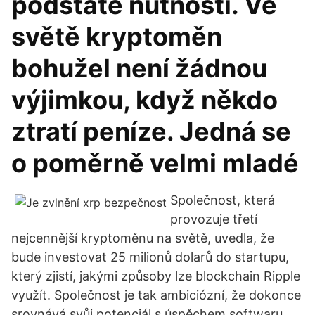
podstatě nutností. Ve
světě kryptoměn
bohužel není žádnou
výjimkou, když někdo
ztratí peníze. Jedná se
o poměrně velmi mladé
Společnost, která
provozuje třetí
nejcennější kryptoměnu na světě, uvedla, že
bude investovat 25 milionů dolarů do startupu,
který zjistí, jakými způsoby lze blockchain Ripple
využít. Společnost je tak ambiciózní, že dokonce
srovnává svůj potenciál s úspěchem softwaru