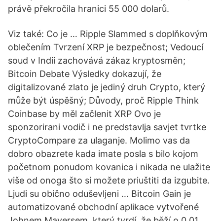
právě překročila hranici 55 000 dolarů.
Viz také: Co je … Ripple Slammed s doplňkovým
oblečením Tvrzení XRP je bezpečnost; Vedoucí
soud v Indii zachovává zákaz kryptosměn;
Bitcoin Debate Výsledky dokazují, že
digitalizované zlato je jediný druh Crypto, který
může být úspěšný; Důvody, proč Ripple Think
Coinbase by měl začlenit XRP Ovo je
sponzorirani vodič i ne predstavlja savjet tvrtke
CryptoCompare za ulaganje. Molimo vas da
dobro obazrete kada imate posla s bilo kojom
početnom ponudom kovanica i nikada ne ulažite
više od onoga što si možete priuštiti da izgubite.
Ljudi su obično oduševljeni … Bitcoin Gain je
automatizované obchodní aplikace vytvořené
Johnem Mayersem, který tvrdí, že běží o 0,01