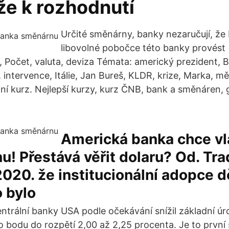
že k rozhodnutí
Určité směnárny, banky nezaručují, ž
libovolné pobočce této banky provést
Počet, valuta, deviza Témata: americký prezident, B
 intervence, Itálie, Jan Bureš, KLDR, krize, Marka, 
lní kurz. Nejlepší kurzy, kurz ČNB, bank a směnáren, 
Americká banka chce vl
! Přestává věřit dolaru? Od. Tra
2020. že institucionální adopce d
o bylo
trální banky USA podle očekávání snížil základní ú
o bodu do rozpětí 2,00 až 2,25 procenta. Je to první 