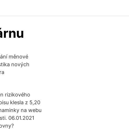
árnu
ování měnové
istika nových
ra
n rizikového
isu klesla z 5,20
 maminky na webu
sti. 06.01.2021
hovny?