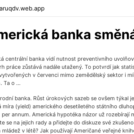
garuqdv.web.app
americká banka směn
á centrální banka vidí nutnost preventivního uvolň
 trh práce zůstává nadále utažený. To potvrdí jak stat
vytvořených v červenci mimo zemědělský sektor i mí
. Ta o …
rodní banka. Růst úrokových sazeb se ovšem týkal je
 míra (yield) amerického desetiletého státního dluhop
a per annum. Americká hypotéka názor už rozebírají
e se na jejich rady a přidejte do diskuze své zkušeno
 mládež v létě? Jak používají Američané veřejné kni