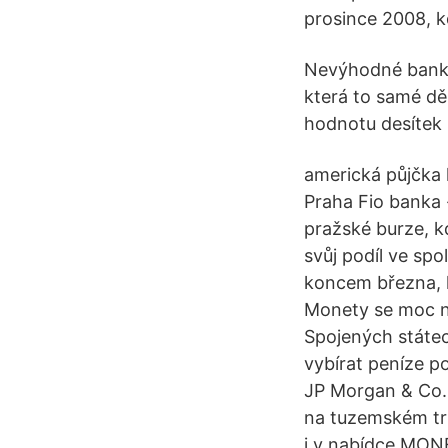
prosince 2008, kd
Nevýhodné bankov
která to samé dě
hodnotu desítek 
americká půjčka 
Praha Fio banka 
pražské burze, k
svůj podíl ve spo
koncem března, k
Monety se moc ne
Spojených státec
vybírat peníze p
JP Morgan & Co.
na tuzemském trh
i v nabídce MO