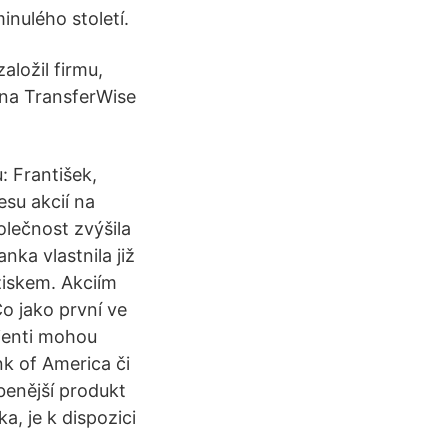
inulého století.
aložil firmu,
rna TransferWise
: František,
esu akcií na
olečnost zvýšila
nka vlastnila již
ziskem. Akciím
o jako první ve
lienti mohou
k of America či
enější produkt
, je k dispozici