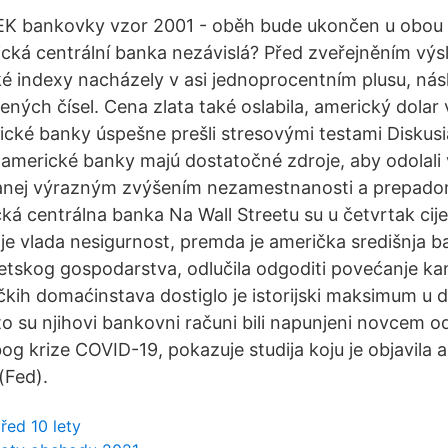
EK bankovky vzor 2001 - oběh bude ukončen u obou
rická centrální banka nezávislá? Před zveřejněním vý
ké indexy nacházely v asi jednoprocentním plusu, nás
ených čísel. Cena zlata také oslabila, americký dolar
cké banky úspešne prešli stresovými testami Diskusia
 americké banky majú dostatočné zdroje, aby odolali 
zanej výrazným zvýšením nezamestnanosti a prepad
cká centrálna banka Na Wall Streetu su u četvrtak cij
dalje vlada nesigurnost, premda je američka središnja 
jetskog gospodarstva, odlučila odgoditi povećanje k
kih domaćinstava dostiglo je istorijski maksimum u
to su njihovi bankovni računi bili napunjeni novcem 
og krize COVID-19, pokazuje studija koju je objavila 
(Fed).
před 10 lety