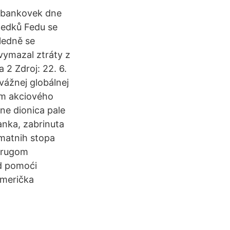
 bankovek dne
sledků Fedu se
ledně se
 vymazal ztráty z
 2 Zdroj: 22. 6.
vážnej globálnej
om akciového
ene dionica pale
banka, zabrinuta
amatnih stopa
 drugom
od pomoći
američka