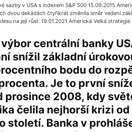
vé sazby v USA s indexem S&P 500 15.09.2015 Americ
ch dvou dekádách čtyřikrát změnila směr vedení zák
klesu na její růst. 19.01.2021 Americká Velká strategie 
výbor centrální banky US
ní snížil základní úrokov
procentního bodu do rozpě
procenta. Je to první sníž
d prosince 2008, kdy svě
a čelila nejhorší krizi od 
 století. Banka v prohláš