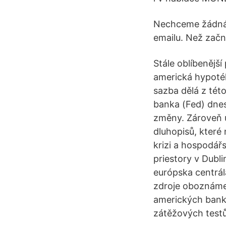
Nechceme žádná 
emailu. Než zač
Stále oblíbenějš
americká hypoték
sazba dělá z tét
banka (Fed) dne
změny. Zároveň u
dluhopisů, které
krizi a hospodář
priestory v Dubl
európska centrála
zdroje oboznámen
amerických bank
zátěžových testů