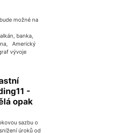
e bude možné na
alkán, banka,
měna, Americký
graf vývoje
astní
ding11 -
ělá opak
rokovou sazbu o
snížení úroků od