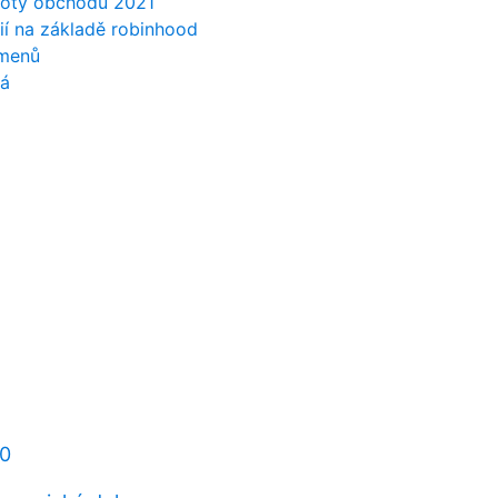
dnoty obchodu 2021
ií na základě robinhood
umenů
á
10