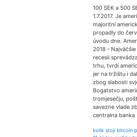
100 SEK a 500 S
1.7.2017. Je ame
majoritní americ
propadly do červ
úvodu dne. Ameri
2018 - Najväčšie
recesii sprevád
trhu, tvrdí ameri
jer na tržištu i 
zbog slabosti sv
Bogatstvo američ
tromjesečju, poš
savezne vlade zb
centralna banka 
kolik stojí bitcoin 