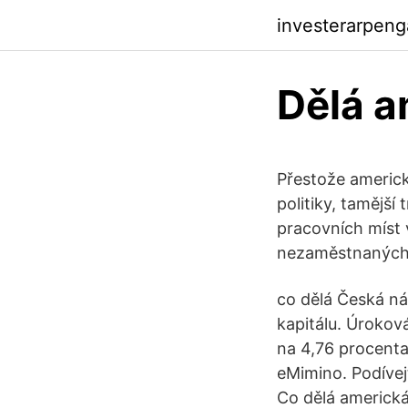
investerarpen
Dělá 
Přestože americk
politiky, tamější
pracovních míst 
nezaměstnaných
co dělá Česká ná
kapitálu. Úroková
na 4,76 procent
eMimino. Podívejt
Co dělá americká