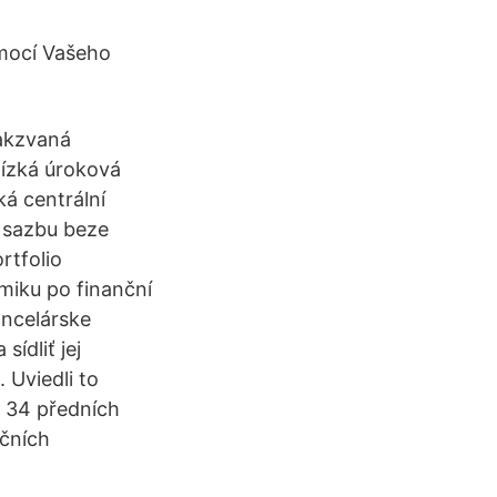
mocí Vašeho
takzvaná
Nízká úroková
á centrální
 sazbu beze
rtfolio
miku po finanční
ancelárske
ídliť jej
 Uviedli to
h 34 předních
čních