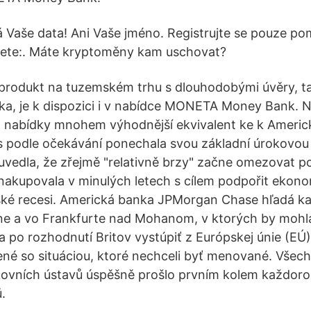
Vaše data! Ani Vaše jméno. Registrujte se pouze po
nete:. Máte kryptoměny kam uschovat?
í produkt na tuzemském trhu s dlouhodobými úvěry, 
a, je k dispozici i v nabídce MONETA Money Bank. 
o nabídky mnohem výhodnější ekvivalent ke k Americk
s podle očekávání ponechala svou základní úrokovou
vedla, že zřejmě "relativně brzy" začne omezovat po
 nakupovala v minulých letech s cílem podpořit ekono
ské recesi. Americká banka JPMorgan Chase hľadá k
ine a vo Frankfurte nad Mohanom, v ktorých by mohla s
 po rozhodnutí Britov vystúpiť z Európskej únie (EÚ).
é so situáciou, ktoré nechceli byť menované. Všec
ovních ústavů úspěšně prošlo prvním kolem každoro
.