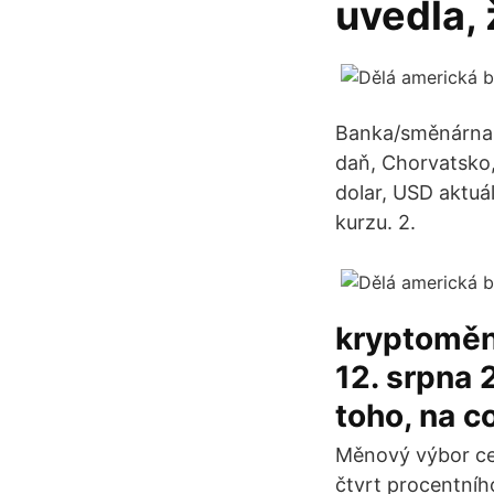
uvedla, 
Banka/směnárna, 
daň, Chorvatsko,
dolar, USD aktuá
kurzu. 2.
kryptoměnu
12. srpna 
toho, na c
Měnový výbor cen
čtvrt procentníh