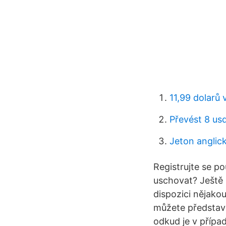
11,99 dolarů 
Převést 8 us
Jeton anglic
Registrujte se 
uschovat? Ještě
dispozici nějako
můžete představi
odkud je v přípa