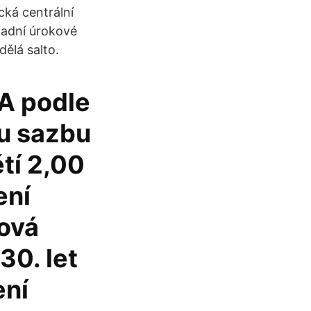
ká centrální
ladní úrokové
dělá salto.
A podle
ou sazbu
tí 2,00
ení
tová
30. let
ení