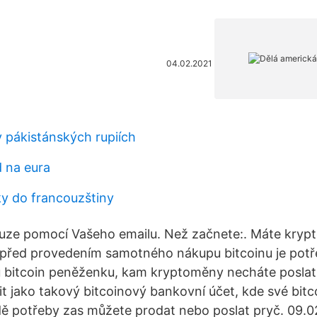
04.02.2021
v pákistánských rupiích
d na eura
ky do francouzštiny
pouze pomocí Vašeho emailu. Než začnete:. Máte kry
 před provedením samotného nákupu bitcoinu je potř
u bitcoin peněženku, kam kryptoměny necháte poslat
t jako takový bitcoinový bankovní účet, kde své bitc
dě potřeby zas můžete prodat nebo poslat pryč. 09.0