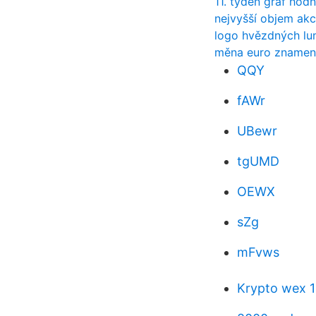
11. týden graf ho
nejvyšší objem akc
logo hvězdných l
měna euro znamen
QQY
fAWr
UBewr
tgUMD
OEWX
sZg
mFvws
Krypto wex 