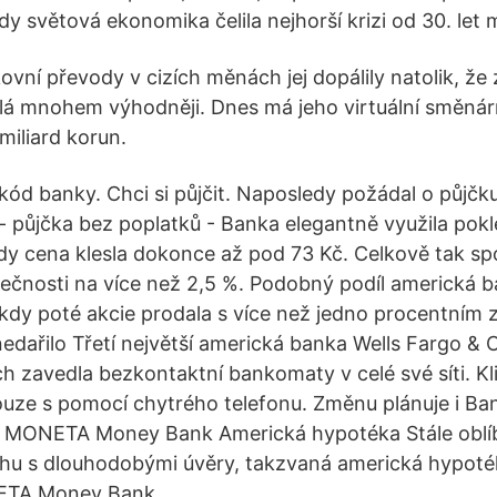
y světová ekonomika čelila nejhorší krizi od 30. let m
ní převody v cizích měnách jej dopálily natolik, že z
lá mnohem výhodněji. Dnes má jeho virtuální směná
miliard korun.
kód banky. Chci si půjčit. Naposledy požádal o půjčku
- půjčka bez poplatků - Banka elegantně využila pokl
dy cena klesla dokonce až pod 73 Kč. Celkově tak sp
lečnosti na více než 2,5 %. Podobný podíl americká ba
dy poté akcie prodala s více než jedno procentním 
dařilo Třetí největší americká banka Wells Fargo & C
h zavedla bezkontaktní bankomaty v celé své síti. K
ouze s pomocí chytrého telefonu. Změnu plánuje i Ban
 MONETA Money Bank Americká hypotéka Stále oblíb
u s dlouhodobými úvěry, takzvaná americká hypotéka
NETA Money Bank.